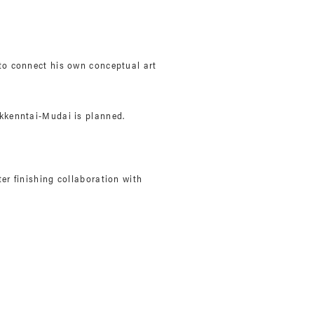
 to connect his own conceptual art
ikkenntai-Mudai is planned.
ter finishing collaboration with