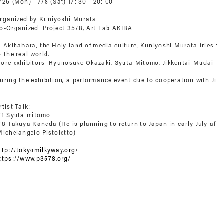
/26 (Mon) - 7/8 (Sat) 17: 30 - 20: 00
rganized by Kuniyoshi Murata
o-Organized Project 3578, Art Lab AKIBA
n Akihabara, the Holy land of media culture, Kuniyoshi Murata tries
o the real world.
ore exhibitors: Ryunosuke Okazaki, Syuta Mitomo, Jikkentai-Mudai
uring the exhibition, a performance event due to cooperation with J
rtist Talk:
/1 Syuta mitomo
/8 Takuya Kaneda (He is planning to return to Japan in early July af
ichelangelo Pistoletto)
ttp://tokyomilkyway.org/
ttps://www.p3578.org/