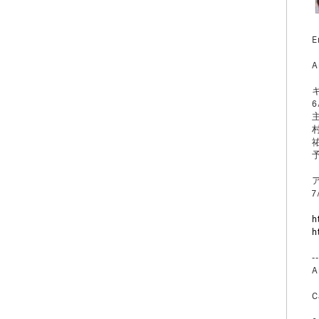
E
A
キ
6
主
h
h
-
A
C