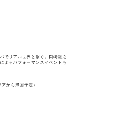
バでリアル世界と繋ぐ。岡崎龍之
によるパフォーマンスイベントも
タリアから帰国予定）