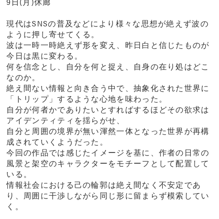
9日(月)休廊
現代はSNSの普及などにより様々な思想が絶えず波の
ように押し寄せてくる。
波は一時一時絶えず形を変え、昨日白と信じたものが
今日は黒に変わる。
何を信念とし、自分を何と捉え、自身の在り処はどこ
なのか。
絶え間ない情報と向き合う中で、抽象化された世界に
「トリップ」するような心地を味わった。
自分が何者かでありたいとすればするほどその欲求は
アイデンティティを揺らがせ、
自分と周囲の境界が無い渾然一体となった世界が再構
成されていくようだった。
今回の作品では感じたイメージを基に、作者の日常の
風景と架空のキャラクターをモチーフとして配置して
いる。
情報社会における己の輪郭は絶え間なく不安定であ
り、周囲に干渉しながら同じ形に留まらず模索してい
く。