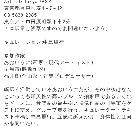
Art Lab Tokyo /ASK
東京都台東区寿4－7－12
03-5839-2985
東京メトロ田原町駅下車2分
＊本展示は浅草ですのでお間違いないよう。
キュレーション:中島鷹行
参加作家:
あおいうに(画家・現代アーティスト)
司馬宙(映像作家)
福井樹(作曲家・音楽プロデューサー)
幅広く活動しているあおいうにだが、その中核はなん
といっても即興性の高いブルーの抽象画である。それ
をベースに、音楽家の福井樹と映像作家の司馬宙をゲ
ストに交え、グループ展を行う。キュレーター・テキ
スト寄稿は中島鷹行。五感に訴えかけ、身体性とは何
かを問いたい。